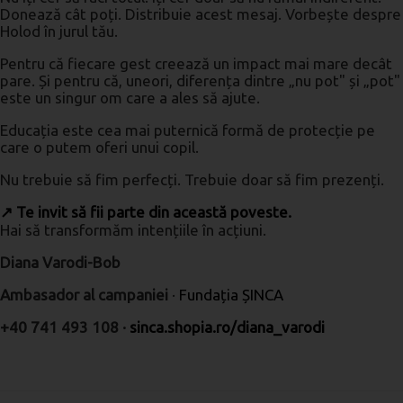
Donează cât poți. Distribuie acest mesaj. Vorbește despre
Holod în jurul tău.
Pentru că fiecare gest creează un impact mai mare decât
pare. Și pentru că, uneori, diferența dintre „nu pot" și „pot"
este un singur om care a ales să ajute.
Educația este cea mai puternică formă de protecție pe
care o putem oferi unui copil.
Nu trebuie să fim perfecți. Trebuie doar să fim prezenți.
↗ Te invit să fii parte din această poveste.
Hai să transformăm intențiile în acțiuni.
Diana Varodi-Bob
Ambasador al campaniei
·
Fundația ȘINCA
+40 741 493 108 ·
sinca.shopia.ro/diana_varodi