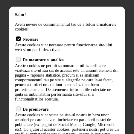
Salut!
Cum donez?
Avem nevoie de consimtamantul tau de a folosi urmatoarele
cookies:
Termeni si conditii
Contact
Necesare
Aceste cookies sunt necesare pentru functionarea site-ului
ANPC
web si nu pot fi dezactivate
Termeni si conditii
De masurare si analiza
Politica de confidentialitate
Aceste cookies ne permit sa numaram utilizatorii care
ANPC
viziteaza site-ul sau cat de accesat este un anumit element din
pagina – rapoarte statistice, precum si sa analizam
comportamentul tau pe site si alegerile pe care le-ai facut,
pentru a-ti oferi un continut personalizat conform
preferintelor tale. De asemenea, informatiile colectate ne
ajuta sa imbunatatim performanta site-ului si a
functionalitatilor acestuia.
De promovare
Aceste cookies sunt setate pe site-ul nostru in baza unor
ABONARE LA NEWSLETTER
acorduri pe care le avem incheiate cu partenerii nostri de
publicitate (ex. pagini de Social Media, Google, Microsoft
etc). Cu ajutorul acestor cookies, partenerii nostri pot crea un
ABONARE