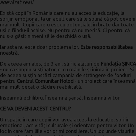
adevărat real!
Există copii în România care nu au acces la educație, la
sprijin emoțional, la un adult care să le spună că pot deveni
mai mult. Copii care cresc cu potențialul în brațe dar toate
ușile fiindu-iî nchise. Nu pentru că nu merită. Ci pentru că
nu s-a găsit nimeni să le deschidă o ușă.
Iar asta nu este doar problema lor.
Este responsabilitatea
noastră.
De aceea am ales, de 3 ani, să fiu alături de
Fundația ȘINCA
-
nu ca simplu susținător, ci cu mâinile și inima în proiect. Și
de aceea susțin astăzi campania de strângere de fonduri
pentru
Centrul Comunitar Holod
-
un proiect care înseamnă
mai mult decât o clădire reabilitată.
Înseamnă echilibru. Înseamnă șansă. Înseamnă viitor.
CE VA DEVENI ACEST CENTRU?
Un spațiu în care copiii vor avea acces la educație, sprijin
emoțional, activități culturale și orientare pentru viitor. Un
loc în care familiile vor primi consiliere. Un loc unde visurile