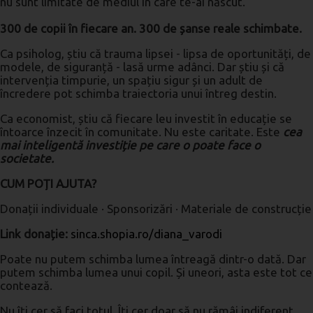
nu sunt limitate de mediul în care te-ai născut.
300 de copii în fiecare an. 300 de șanse reale schimbate.
Ca psiholog, știu că trauma lipsei - lipsa de oportunități, de
modele, de siguranță - lasă urme adânci. Dar știu și că
intervenția timpurie, un spațiu sigur și un adult de
încredere pot schimba traiectoria unui întreg destin.
Ca economist, știu că fiecare leu investit în educație se
întoarce înzecit în comunitate. Nu este caritate. Este
cea
mai inteligentă investiție pe care o poate face o
societate.
CUM POȚI AJUTA?
Donații individuale · Sponsorizări · Materiale de construcție
Link donație:
sinca.shopia.ro/diana_varodi
Poate nu putem schimba lumea întreagă dintr-o dată. Dar
putem schimba lumea unui copil. Și uneori, asta este tot ce
contează.
Nu îți cer să faci totul. Îți cer doar să nu rămâi indiferent.