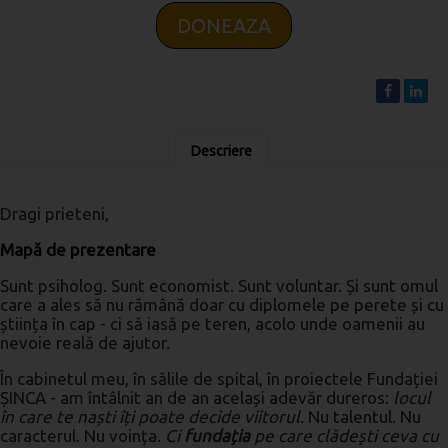
DONEAZA
Descriere
Dragi prieteni,
Mapă de prezentare
Sunt psiholog. Sunt economist. Sunt voluntar. Și sunt omul
care a ales să nu rămână doar cu diplomele pe perete și cu
știința în cap - ci să iasă pe teren, acolo unde oamenii au
nevoie reală de ajutor.
În cabinetul meu, în sălile de spital, în proiectele Fundației
ȘINCA - am întâlnit an de an același adevăr dureros:
locul
în care te naști îți poate decide viitorul.
Nu talentul. Nu
caracterul. Nu voința.
Ci
fundația
pe care clădești ceva cu